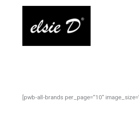
Hoppa
till
innehåll
[pwb-all-brands per_page=”10″ image_size=”