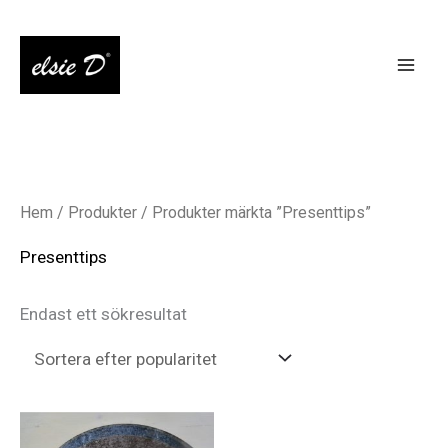
Hoppa
till
innehåll
Hem
/
Produkter
/ Produkter märkta ”Presenttips”
Presenttips
Endast ett sökresultat