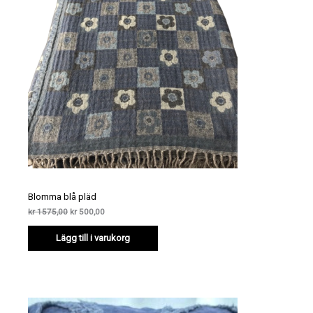
Blomma blå pläd
Det
Det
kr
1575,00
kr
500,00
ursprungliga
nuvarande
priset
priset
Lägg till i varukorg
var:
är:
kr 1575,00.
kr 500,00.