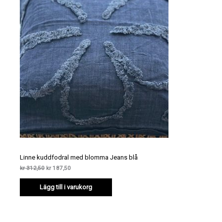
Linne kuddfodral med blomma Jeans blå
Det
Det
kr
312,50
kr
187,50
ursprungliga
nuvarande
priset
priset
Lägg till i varukorg
var:
är:
kr 312,50.
kr 187,50.