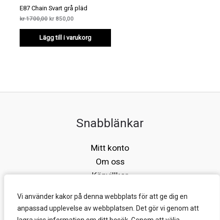
E87 Chain Svart grå pläd
Det
Det
kr
1700,00
kr
850,00
ursprungliga
nuvarande
priset
priset
Lägg till i varukorg
var:
är:
kr 1700,00.
kr 850,00.
Snabblänkar
Mitt konto
Om oss
Köpvillkor
Kontakt
Vi använder kakor på denna webbplats för att ge dig en
Vi använder kakor på denna webbplats för att ge dig en
anpassad upplevelse av webbplatsen. Det gör vi genom att
anpassad upplevelse av webbplatsen. Det gör vi genom att