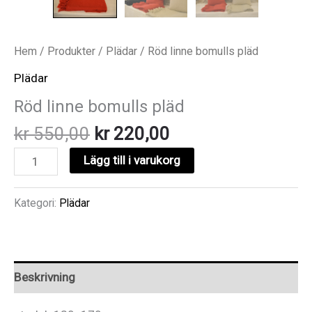
Hem
/
Produkter
/
Plädar
/ Röd linne bomulls pläd
Plädar
Röd linne bomulls pläd
Det
Det
kr
550,00
kr
220,00
ursprungliga
nuvarande
Röd
Lägg till i varukorg
priset
priset
linne
var:
är:
bomulls
Kategori:
Plädar
kr 550,00.
kr 220,00.
pläd
mängd
Beskrivning