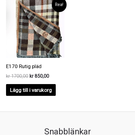
Rea!
E170 Rutig pläd
Det
Det
kr
1700,00
kr
850,00
ursprungliga
nuvarande
priset
priset
Lägg till i varukorg
var:
är:
kr 1700,00.
kr 850,00.
Snabblänkar