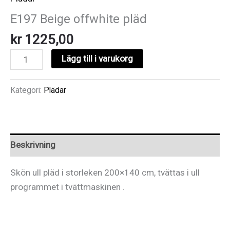
E197 Beige offwhite pläd
kr
1225,00
E197
Lägg till i varukorg
Beige
offwhite
Kategori:
Plädar
pläd
mängd
Beskrivning
Skön ull pläd i storleken 200×140 cm, tvättas i ull
programmet i tvättmaskinen .