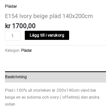
Plädar
E154 Ivory beige pläd 140x200cm
kr
1700,00
E154
Lägg till i varukorg
Ivory
beige
Kategori:
Plädar
pläd
140x200cm
mängd
Beskrivning
Pläd i 100% ull storleken är 200x140cm vänd bar
beige en av sidorna och ivory ( offwhite) den andra
sidan .