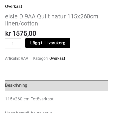
Överkast
elsie D 9AA Quilt natur 115x260cm
linen/cotton
kr
1575,00
elsie
Lägg till i varukorg
D
9AA
Artikelnr:
9AA
Kategori:
Överkast
Quilt
natur
115x260cm
linen/cotton
Beskrivning
mängd
115×260 cm Fotöverkast